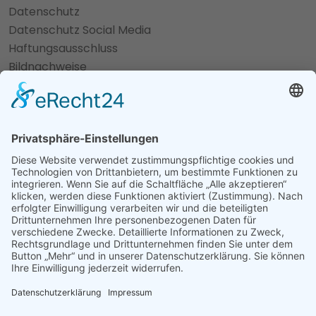
Datenschutz
Datenschutz Social Media
Haftungsausschluss
Bildnachweise
Cookie-Einstellungen
fab fa-facebook
fab fa-instagram
©
Tebbens Haustechnik GmbH
Gestaltung und Programmierung:
Deich8 - nordic
webdesign
©
Tebbens Haustechnik GmbH
Gestaltung und Programmierung:
Deich8 - nordic
webdesign